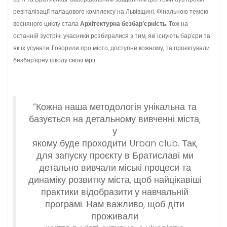
ревіталізації палацового комплексу на Львівщині. Фінальною темою
весняного циклу стала
Архітектурна безбар’єрність
. Тож на
останній зустрічі учасники розбиралися з тим, які існують бар’єри та
як їх усувати. Говорили про місто, доступне кожному, та проєктували
безбар’єрну школу своєї мрії.
“Кожна наша методологія унікальна та
базується на детальному вивченні міста,
у
якому буде проходити Urban club. Так,
для запуску проєкту в Братиславі ми
детально вивчали міські процеси та
динаміку розвитку міста, щоб найцікавіші
практики відобразити у навчальній
програмі. Нам важливо, щоб діти
проживали