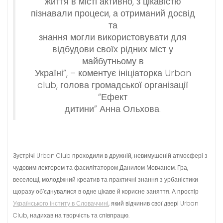
життя в місті активно, з цікавістю
пізнавали процеси, а отриманий досвід
та
знання могли використовувати для
відбудови своїх рідних міст у
майбутньому в
Україні”, – коментує ініціаторка Urban
club, голова громадської організації
“Ефект
дитини” Анна Ольхова.
Зустрічі Urban Club проходили в дружній, невимушеній атмосфері з
чудовим лектором та фасилітатором Данилом Мовчаном. Гра,
веселощі, молодіжний креатив та практичні знання з урбаністики
щоразу об’єднувалися в одне цікаве й корисне заняття. А простір
Українського інститу в Словаччині
, який відчинив свої двері Urban
Club, надихав на творчість та співпрацю.