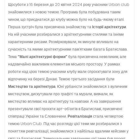
Щосуботи з 16 березня до 20 квітня 2024 року учасники Urban club
знайомилися з новою темою. Програма була побудована таким
чином, що приєднатися до клубу можна було на будь-якому етапі.
Перша зустріч була присвячена знайомству та
Історії архітектури
.
На ній учасники розбиралися з архітектурними стилями та їхніми
характерними рисами. Розмірковували, як минуле впливало на
сучасність та якими архітектурними пам’ятками багата Братислава.
Тема
“Малі архітектурні форми”
була присвячена невеликим, але
надзвичайно важливим елементам міського простору. У рамках
роботи над цією темою учасники клубу мали спроєктувати зону для
відпочинку на березі Дунаю. Темою третього засідання були
Мистецтво та архітектура
. Юні урбаністи знайомилися з вуличним
мистецтвом, дискутували про графіті та мурали, вивчали, як
мистецтво впливає на архітектуру та навпаки. А на завершення
презентували свої проєкти арт-об’єктів в Братиславі, присвячені
співпраці України та Словаччини.
Ревіталізація
стала четвертою
темою Urban Club. Під час розгляду цієї теми ми розбиралися з
поняттям ревіталізації, знайомилися з найбільш вдалими кейсами у
світі та Братиславі. Завершальним завданням цієї теми був проєкт