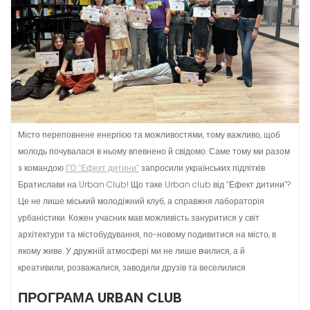
Місто переповнене енергією та можливостями, тому важливо, щоб
молодь почувалася в ньому впевнено й свідомо. Саме тому ми разом
з командою
ГО “Ефект дитини”
запросили українських підлітків
Братислави на Urban Club! Що таке Urban club від “Ефект дитини”?
Це не лише міський молодіжний клуб, а справжня лабораторія
урбаністики. Кожен учасник мав можливість зануритися у світ
архітектури та містобудування, по-новому подивитися на місто, в
якому живе. У дружній атмосфері ми не лише вчилися, а й
креативили, розважалися, заводили друзів та веселилися.
ПРОГРАМА URBAN CLUB