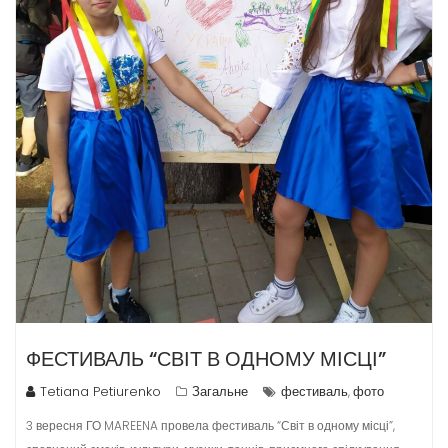
ФЕСТИВАЛЬ “СВІТ В ОДНОМУ МІСЦІ”
Tetiana Petiurenko
Загальне
фестиваль
фото
,
3 вересня ГО MAREENA провела фестиваль “Світ в одному місці”,