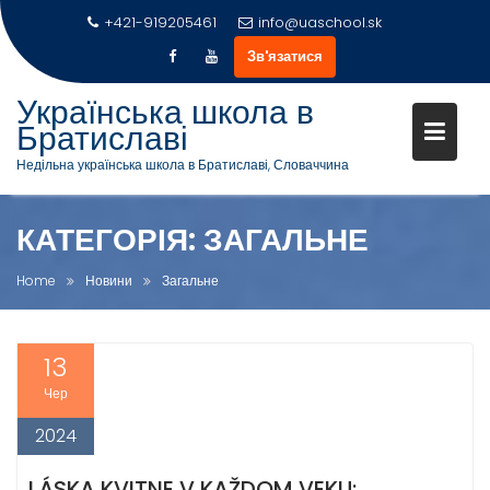
+421-919205461
info@uaschool.sk
Зв'язатися
Skip
Українська школа в
to
Братиславі
content
Недільна українська школа в Братиславі, Словаччина
КАТЕГОРІЯ:
ЗАГАЛЬНЕ
Home
Новини
Загальне
13
Чер
2024
LÁSKA KVITNE V KAŽDOM VEKU: