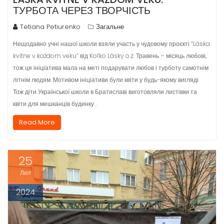
ТУРБОТА ЧЕРЕЗ ТВОРЧІСТЬ
Tetiana Petiurenko
Загальне
Нещодавно учні нашої школи взяли участь у чудовому проєкті “Láska
kvitne v každom veku” від Koľko Lásky o.z. Травень – місяць любові,
тож ця ініціатива мала на меті подарувати любов і турботу самотнім
літнім людям. Мотивом ініціативи були квіти у будь-якому вигляді.
Тож діти Української школи в Братиславі виготовляли листівки та
квіти для мешканців будинку…
Read More
25
Лют
2024