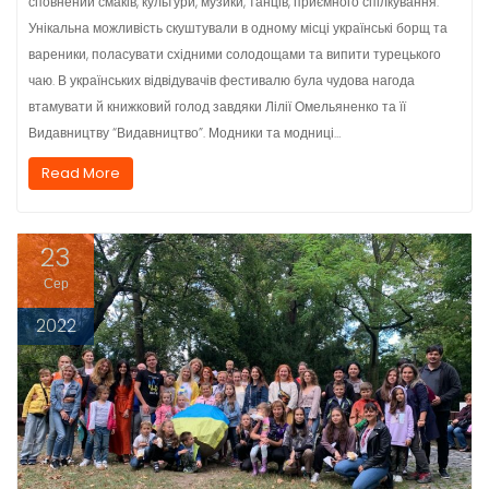
сповнений смаків, культури, музики, танців, приємного спілкування.
Унікальна можливість скуштували в одному місці українські борщ та
вареники, поласувати східними солодощами та випити турецького
чаю. В українських відвідувачів фестивалю була чудова нагода
втамувати й книжковий голод завдяки Лілії Омельяненко та її
Видавництву “Видавництво”. Модники та модниці…
Read More
23
Сер
2022