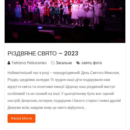
РІЗДВЯНЕ СВЯТО – 2023
Tetiana Petiurenko
Загальне
свято
фото
,
Наймагічніший час в році – передріздвяний: День Святого Миколая,
Різдво, щедрівки, колядки. 15 грудня наші діти подарували нам
відчуття свята та позитивні емоції. Щороку наш різдвяний виступ
особливий та не схожий на інші. У цьогорічному було все: гарний
настрій, фокусник, лотерея, подарунки і багато старих і нових друзів!
Дякуємо всім, завдяки кому це свято відбулося,…
Read More