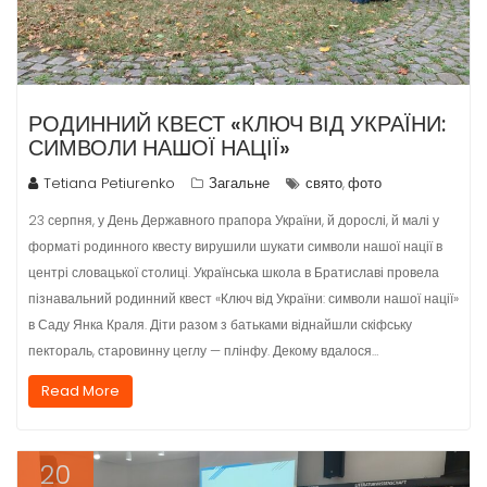
РОДИННИЙ КВЕСТ «КЛЮЧ ВІД УКРАЇНИ:
СИМВОЛИ НАШОЇ НАЦІЇ»
Tetiana Petiurenko
Загальне
свято
фото
,
23 серпня, у День Державного прапора України, й дорослі, й малі у
форматі родинного квесту вирушили шукати символи нашої нації в
центрі словацької столиці. Українська школа в Братиславі провела
пізнавальний родинний квест «Ключ від України: символи нашої нації»
в Саду Янка Краля. Діти разом з батьками віднайшли скіфську
пектораль, старовинну цеглу — плінфу. Декому вдалося…
Read More
20