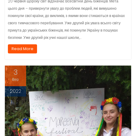
20 червня щороку світ відзначає Всесвітній день біженців. Мета
цього дня – привернути увагу до проблем людей, які вимушено
покинули свої країни, до викликів, з якими вони стикаються в країнах
свого тимчасового перебування. Уже другий рік увага всього світу
прикута до українських біженців, які покинули Україну в пошуках
безпеки. Уже другий рік учні нашої школи,…
Read More
3
Вер
2022