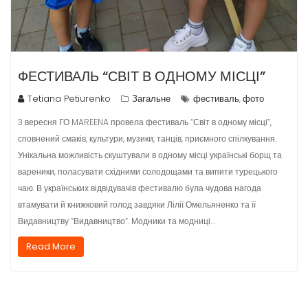
ФЕСТИВАЛЬ “СВІТ В ОДНОМУ МІСЦІ”
Tetiana Petiurenko
Загальне
фестиваль
фото
,
3 вересня ГО MAREENA провела фестиваль “Світ в одному місці”,
сповнений смаків, культури, музики, танців, приємного спілкування.
Унікальна можливість скуштували в одному місці українські борщ та
вареники, поласувати східними солодощами та випити турецького
чаю. В українських відвідувачів фестивалю була чудова нагода
втамувати й книжковий голод завдяки Лілії Омельяненко та її
Видавництву “Видавництво”. Модники та модниці…
Read More