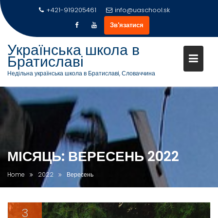
+421-919205461
info@uaschool.sk
Зв'язатися
Українська школа в
Братиславі
Недільна українська школа в Братиславі, Словаччина
Skip
to
content
МІСЯЦЬ:
ВЕРЕСЕНЬ 2022
Home
2022
Вересень
3