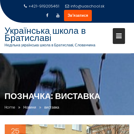
+421-919205461
info@uaschool.sk
Зв'язатися
Українська школа в
Братиславі
Недільна українська школа в Братиславі, Словаччина
Skip
to
content
ПОЗНАЧКА:
ВИСТАВКА
Home
Новини
виставка
25