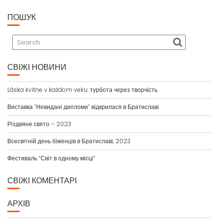
ПОШУК
СВІЖІ НОВИНИ
Láska kvitne v každom veku: турбота через творчість
Виставка “Невидані дипломи” відкрилася в Братиславі
Різдвяне свято – 2023
Всесвітній день біженців в Братиславі, 2023
Фестиваль “Світ в одному місці”
СВІЖІ КОМЕНТАРІ
АРХІВ