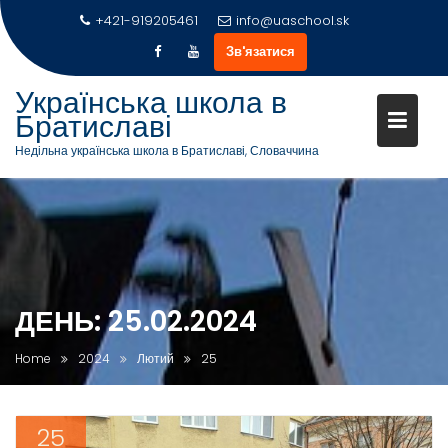
+421-919205461
info@uaschool.sk
Зв'язатися
Українська школа в
Братиславі
Недільна українська школа в Братиславі, Словаччина
Skip
to
content
ДЕНЬ:
25.02.2024
Home
2024
Лютий
25
25