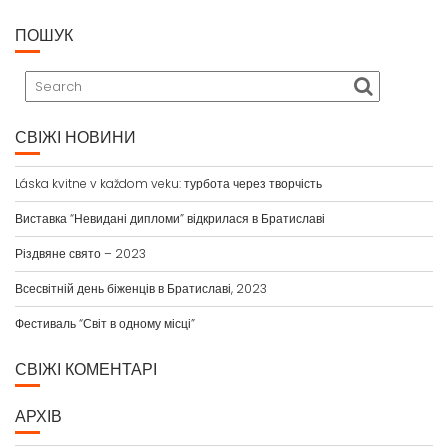
ПОШУК
СВІЖІ НОВИНИ
Láska kvitne v každom veku: турбота через творчість
Виставка “Невидані дипломи” відкрилася в Братиславі
Різдвяне свято – 2023
Всесвітній день біженців в Братиславі, 2023
Фестиваль “Світ в одному місці”
СВІЖІ КОМЕНТАРІ
АРХІВ